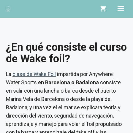
Saltar
Me
al
contenido
¿En qué consiste el curso
de Wake foil?
La
clase de Wake Foil
impartida
por Anywhere
Water Sports
en Barcelona o Badalona
consiste
en salir con una lancha o barca desde el puerto
Marina Vela de Barcelona o desde la playa de
Badalona, y una vez el el mar se explicara teoría y
dirección del viento, seguridad de navegación,
aprendizaje y manejo para volar el foil propulsado
con la barca y aprendizaje del take off y las