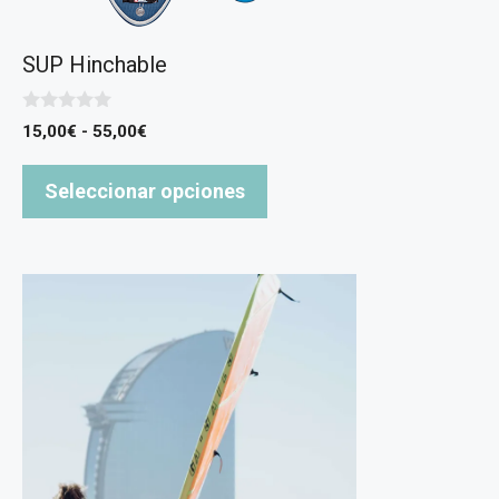
SUP Hinchable
0
Rango
15,00
€
-
55,00
€
d
de
e
5
precios:
Seleccionar opciones
desde
15,00€
hasta
55,00€