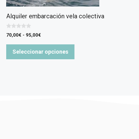
Alquiler embarcación vela colectiva
0
Rango
70,00
€
-
95,00
€
d
de
e
5
precios:
Seleccionar opciones
desde
70,00€
hasta
95,00€