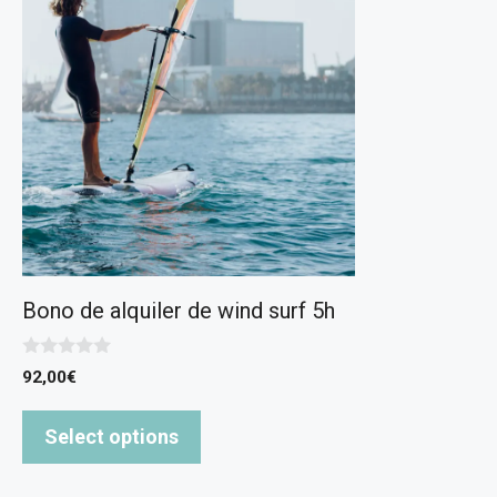
Bono de alquiler de wind surf 5h
0
92,00
€
d
e
5
Select options