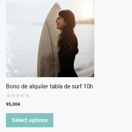
Bono de alquiler tabla de surf 10h
0
95,00
€
d
e
5
Select options